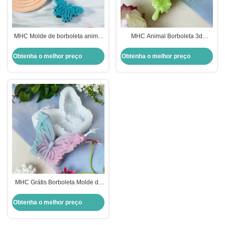
MHC Molde de borboleta animal
MHC Animal Borboleta 3d
para velas Molde de silicone para
Decorações Velas Moldes de
velas 3D
silicone Para fazer velas
Obtenha o melhor preço
Obtenha o melhor preço
Desenhos personalizados
MHC Grátis Borboleta Molde de
silicone Lavadora de pratos
Whelk segura Molde de porta-
Obtenha o melhor preço
velas