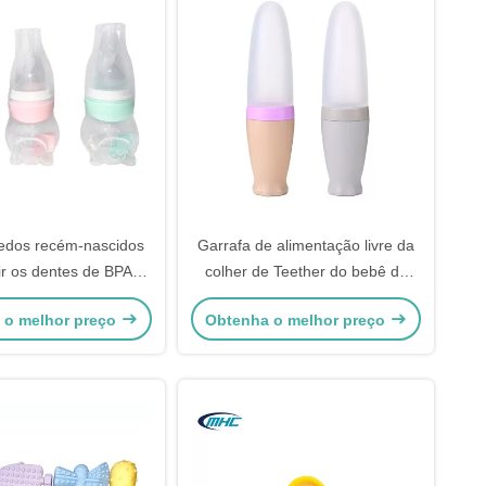
edos recém-nascidos
Garrafa de alimentação livre da
air os dentes de BPA
colher de Teether do bebê do
 o fluxo do meio da
silicone do látex do Phthalate
 o melhor preço
Obtenha o melhor preço
fa personalizado
BPA fluxo médio