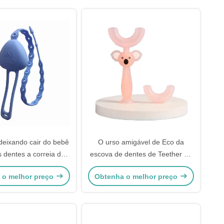
 deixando cair do bebê
O urso amigável de Eco da
s dentes a correia de
escova de dentes de Teether do
one Food Grade Safety
silicone do bebê de 360 manuais
 o melhor preço
Obtenha o melhor preço
deu forma