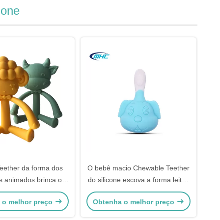
cone
eether da forma dos
O bebê macio Chewable Teether
 animados brinca o
do silicone escova a forma leitão
ivre Teether do produto
bonito BPA livre
 o melhor preço
Obtenha o melhor preço
stível BPA DIY