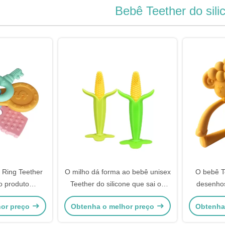
Bebê Teether do sili
 Ring Teether
O milho dá forma ao bebê unisex
O bebê T
o produto
Teether do silicone que sai os
desenhos
produtos do
dentes a escova de dentes
silicone l
hor preço
Obtenha o melhor preço
Obtenha
ebê de Eco
infantil Teether
come