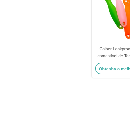
Colher Leakproo
comestível de Te
do silicone para
Obtenha o mel
crianças das