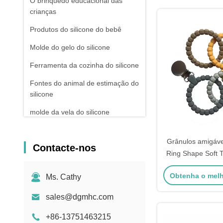
O brinquedo educacional das
crianças
Produtos do silicone do bebê
Molde do gelo do silicone
Ferramenta da cozinha do silicone
Fontes do animal de estimação do
silicone
molde da vela do silicone
Utensílios do cozimento do
silicone
Grânulos amigáve
Contacte-nos
Ring Shape Soft 
garrafa de água do silicone
do bebê do sili
Obtenha o mel
Ms. Cathy
sales@dgmhc.com
+86-13751463215