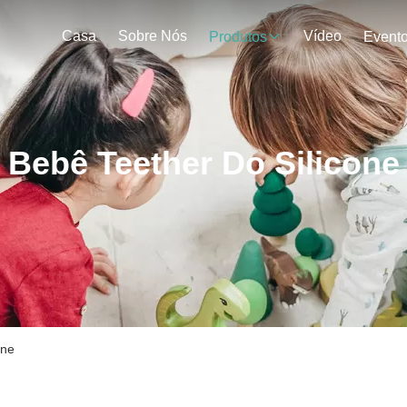
Casa
Sobre Nós
Vídeo
Produtos
Event
Bebê Teether Do Silicone
ine