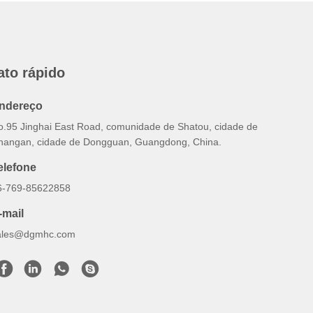
ato rápido
ndereço
o.95 Jinghai East Road, comunidade de Shatou, cidade de
hangan, cidade de Dongguan, Guangdong, China.
elefone
6-769-85622858
-mail
ales@dgmhc.com