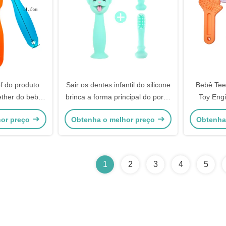
f do produto
Sair os dentes infantil do silicone
Bebê Tee
ether do bebê
brinca a forma principal do porco
Toy Engi
 infantes das
do produto comestível da escova
Food da m
hor preço
Obtenha o melhor preço
Obtenha
 crianças
de dentes
do m
1
2
3
4
5