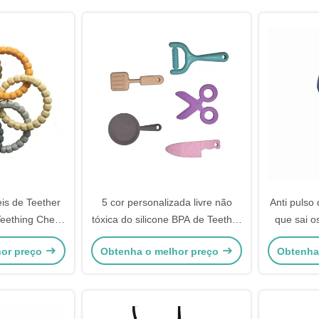
is de Teether
5 cor personalizada livre não
Anti pulso
Teething Chew
tóxica do silicone BPA de Teether
que sai o
cone de Eco
do bebê da parte
Toy Silic
hor preço
Obtenha o melhor preço
Obtenha