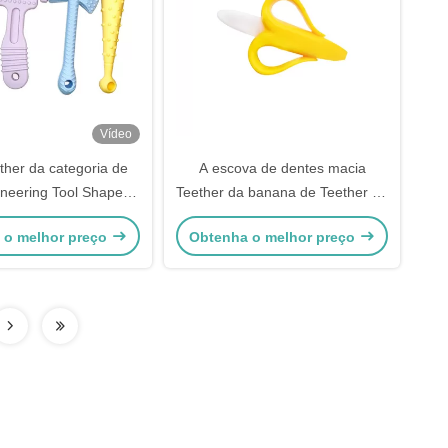
Vídeo
ther da categoria de
A escova de dentes macia
neering Tool Shape
Teether da banana de Teether do
astigação do silicone
bebê não tóxico do silicone
 o melhor preço
Obtenha o melhor preço
artelo da chave
personalizou