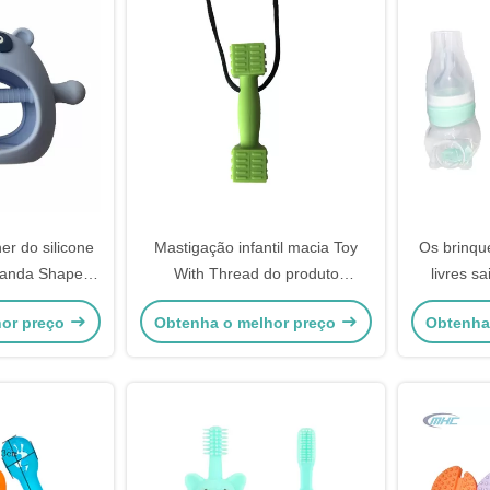
er do silicone
Mastigação infantil macia Toy
Os brinqu
Panda Shape
With Thread do produto
livres s
ustomized
comestível de Teether do bebê
ordenham
hor preço
Obtenha o melhor preço
Obtenha
do silicone da forma do martelo
garra