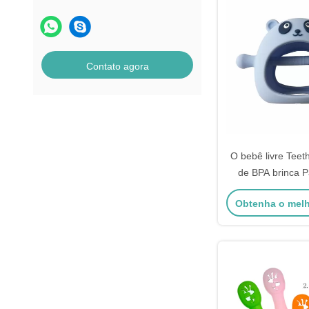
Contato agora
O bebê livre Teeth
de BPA brinca 
Food Grade C
Obtenha o mel