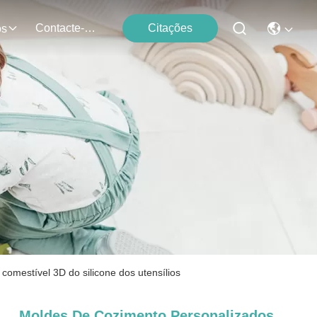
Contacte-Nos
Citações
os
omestível 3D do silicone dos utensílios
Moldes De Cozimento Personalizados