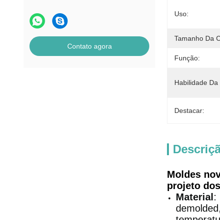
Uso:
Tamanho Da C
Contato agora
Função:
Habilidade Da
Destacar:
Descriç
Moldes nov
projeto dos
Material
:
demolded, 
temperatu