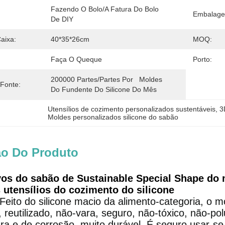
Fazendo O Bolo/a Fatura Do Bolo 
Embalage
De DIY
aixa:
40*35*26cm
MOQ:
Faça O Queque
Porto:
200000 Partes/partes Por   Moldes 
 Fonte:
Do Fundente Do Silicone Do Mês
Utensílios de cozimento personalizados sustentáveis
, 
3
Moldes personalizados silicone do sabão
ão Do Produto
os do sabão de Sustainable Special Shape do 
 utensílios do cozimento do silicone
 Feito do silicone macio da alimento-categoria, o 
reutilizado, não-vara, seguro, não-tóxico, não-pol
ra e de corrosão, muito durável. É seguro usar-se