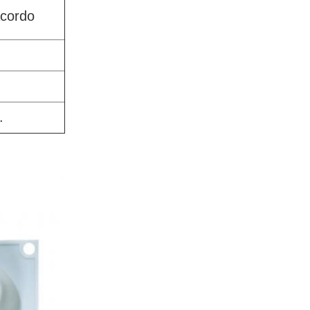
acordo
.