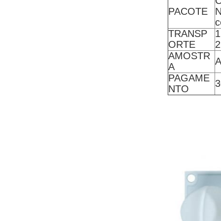
C
PACOTE
N
c
TRANSP
1
ORTE
2
AMOSTR
A
A
PAGAME
3
NTO