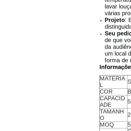
lavar lou
várias pr
Projeto
: 
distinguid
Seu pedi
de que vo
da audiên
um local 
forma de 
Informaçõe
MATERIA
S
L
COR
B
CAPACID
5
ADE
TAMANH
2
O
MOQ