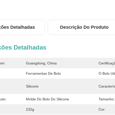
ções Detalhadas
Descrição Do Produto
ções Detalhadas
em:
Guangdong, China
Certificaç
Ferramentas De Bolo
O Bolo Ut
Silicone
Caracterís
uto:
Molde Do Bolo Do Silicone
Tamanho:
232g
Cor: