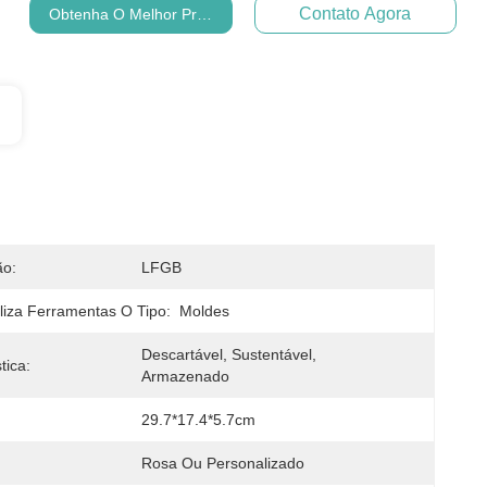
Contato Agora
Obtenha O Melhor Preço
ão:
LFGB
iliza Ferramentas O Tipo:
Moldes
Descartável, Sustentável, 
tica:
Armazenado
29.7*17.4*5.7cm
Rosa Ou Personalizado