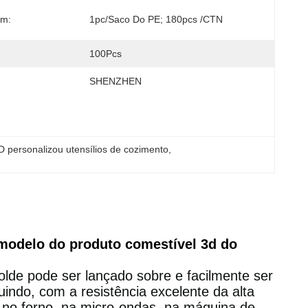
m:
1pc/saco Do PE; 180pcs /CTN
100Pcs
SHENZHEN
D personalizou utensílios de cozimento
, 
modelo do produto comestível 3d do
molde pode ser lançado sobre e facilmente ser
uindo, com a resistência excelente da alta
 no forno, na micro-ondas, na máquina de