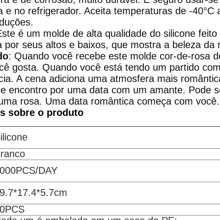
ça e no refrigerador. Aceita temperaturas de -40°C
oduções.
Este é um molde de alta qualidade do silicone feito
a por seus altos e baixos, que mostra a beleza da 
do
: Quando você recebe este molde cor-de-rosa do
cê gosta. Quando você está tendo um partido com
cia. A cena adiciona uma atmosfera mais romântic
de encontro por uma data com um amante. Pode se
uma rosa. Uma data romântica começa com você.
s sobre o produto
ilicone
ranco
000PCS/DAY
9.7*17.4*5.7cm
50PCS