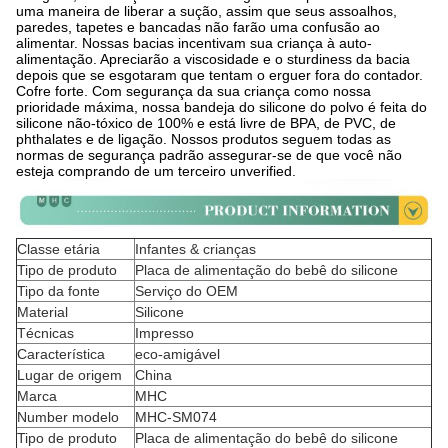
uma maneira de liberar a sução, assim que seus assoalhos,
paredes, tapetes e bancadas não farão uma confusão ao
alimentar. Nossas bacias incentivam sua criança à auto-
alimentação. Apreciarão a viscosidade e o sturdiness da bacia
depois que se esgotaram que tentam o erguer fora do contador.
Cofre forte. Com segurança da sua criança como nossa
prioridade máxima, nossa bandeja do silicone do polvo é feita do
silicone não-tóxico de 100% e está livre de BPA, de PVC, de
phthalates e de ligação. Nossos produtos seguem todas as
normas de segurança padrão assegurar-se de que você não
esteja comprando de um terceiro unverified.
Classe etária
Infantes & crianças
Tipo de produto
Placa de alimentação do bebê do silicone
Tipo da fonte
Serviço do OEM
Material
Silicone
Técnicas
Impresso
Característica
eco-amigável
Lugar de origem
China
Marca
MHC
Number modelo
MHC-SM074
Tipo de produto
Placa de alimentação do bebê do silicone