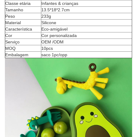
Classe etária
Infantes & crianças
Tamanho
13.5*18*2.7cm
Peso
233g
Material
Silicone
Característica
Eco-amigável
Cor
Cor personalizada
Serviço
OEM /ODM
MOQ
10pcs
Embalagem
saco 1pc/opp