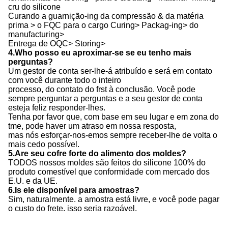
cru do silicone
Curando a guarnição-ing da compressão & da matéria
prima > o FQC para o cargo Curing> Packag-ing> do
manufacturing>
Entrega de OQC> Storing>
4.Who posso eu aproximar-se se eu tenho mais
perguntas?
Um gestor de conta ser-lhe-á atribuído e será em contato
com você durante todo o inteiro
processo, do contato do frst à conclusão. Você pode
sempre perguntar a perguntas e a seu gestor de conta
esteja feliz responder-lhes.
Tenha por favor que, com base em seu lugar e em zona do
tme, pode haver um atraso em nossa resposta,
mas nós esforçar-nos-emos sempre receber-lhe de volta o
mais cedo possível.
5.Are seu cofre forte do alimento dos moldes?
TODOS nossos moldes são feitos do silicone 100% do
produto comestível que conformidade com mercado dos
E.U. e da UE.
6.Is ele disponível para amostras?
Sim, naturalmente. a amostra está livre, e você pode pagar
o custo do frete. isso seria razoável.