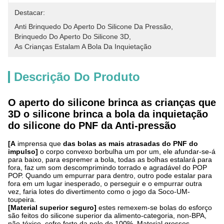
Destacar:
Anti Brinquedo Do Aperto Do Silicone Da Pressão
, 
Brinquedo Do Aperto Do Silicone 3D
, 
As Crianças Estalam A Bola Da Inquietação
Descrição Do Produto
O aperto do silicone brinca as crianças que
3D o silicone brinca a bola da inquietação
do silicone do PNF da Anti-pressão
[A
imprensa que
das bolas as mais atrasadas do PNF do
impulso]
o corpo convexo borbulha um por um, ele afundar-se-á
para baixo, para espremer a bola, todas as bolhas estalará para
fora, faz um som descomprimindo torrado e agradável do POP
POP. Quando um empurrar para dentro, outro pode estalar para
fora em um lugar inesperado, o perseguir e o empurrar outra
vez, faria lotes do divertimento como o jogo da Soco-UM-
toupeira.
[Material superior seguro]
estes remexem-se bolas do esforço
são feitos do silicone superior da alimento-categoria, non-BPA,
não-tóxico, cofre forte da pele de 100%. Material grossos,