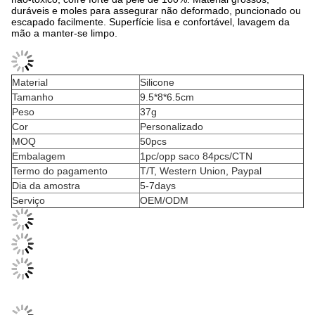
duráveis e moles para assegurar não deformado, puncionado ou
escapado facilmente. Superfície lisa e confortável, lavagem da
mão a manter-se limpo.
Material
Silicone
Tamanho
9.5*8*6.5cm
Peso
37g
Cor
Personalizado
MOQ
50pcs
Embalagem
1pc/opp saco 84pcs/CTN
Termo do pagamento
T/T, Western Union, Paypal
Dia da amostra
5-7days
Serviço
OEM/ODM