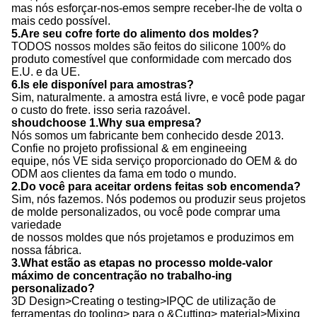
mas nós esforçar-nos-emos sempre receber-lhe de volta o
mais cedo possível.
5.Are seu cofre forte do alimento dos moldes?
TODOS nossos moldes são feitos do silicone 100% do
produto comestível que conformidade com mercado dos
E.U. e da UE.
6.Is ele disponível para amostras?
Sim, naturalmente. a amostra está livre, e você pode pagar
o custo do frete. isso seria razoável.
shoudchoose 1.Why sua empresa?
Nós somos um fabricante bem conhecido desde 2013.
Confie no projeto profissional & em engineeing
equipe, nós VE sida serviço proporcionado do OEM & do
ODM aos clientes da fama em todo o mundo.
2.Do você para aceitar ordens feitas sob encomenda?
Sim, nós fazemos. Nós podemos ou produzir seus projetos
de molde personalizados, ou você pode comprar uma
variedade
de nossos moldes que nós projetamos e produzimos em
nossa fábrica.
3.What estão as etapas no processo molde-valor
máximo de concentração no trabalho-ing
personalizado?
3D Design>Creating o testing>IPQC de utilização de
ferramentas do tooling> para o &Cutting> material>Mixing