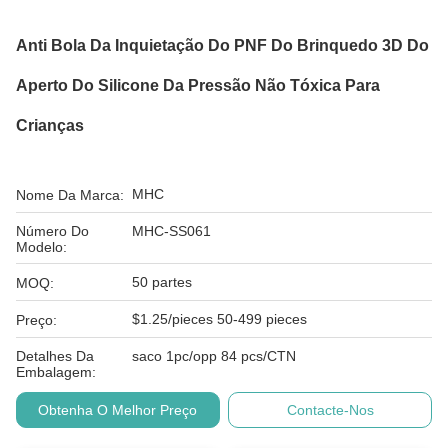
Anti Bola Da Inquietação Do PNF Do Brinquedo 3D Do
Aperto Do Silicone Da Pressão Não Tóxica Para
Crianças
MHC
Nome Da Marca:
Número Do
MHC-SS061
Modelo:
50 partes
MOQ:
$1.25/pieces 50-499 pieces
Preço:
Detalhes Da
saco 1pc/opp 84 pcs/CTN
Embalagem:
Obtenha O Melhor Preço
Contacte-Nos