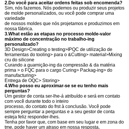
2.Do você para aceitar ordens feitas sob encomenda?
Sim, nós fazemos. Nós podemos ou produzir seus projetos
de molde personalizados, ou você pode comprar uma
variedade
de nossos moldes que nós projetamos e produzimos em
nossa fábrica.
3.What estão as etapas no processo molde-valor
máximo de concentração no trabalho-ing
personalizado?
3D Design>Creating o testing>IPQC de utilização de
ferramentas do tooling> para o &Cutting> material>Mixing
cru do silicone
Curando a guarnição-ing da compressão & da matéria
prima > o FQC para o cargo Curing> Packag-ing> do
manufacturing>
Entrega de OQC> Storing>
4.Who posso eu aproximar-se se eu tenho mais
perguntas?
Um gestor de conta ser-lhe-á atribuído e será em contato
com você durante todo o inteiro
processo, do contato do frst à conclusão. Você pode
sempre perguntar a perguntas e a seu gestor de conta
esteja feliz responder-lhes.
Tenha por favor que, com base em seu lugar e em zona do
tme, pode haver um atraso em nossa resposta,